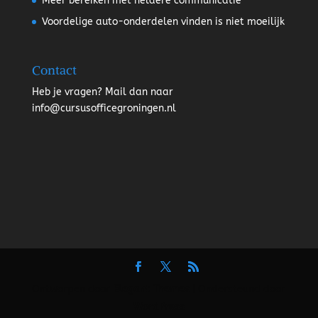
Meer bereiken met heldere communicatie
Voordelige auto-onderdelen vinden is niet moeilijk
Contact
Heb je vragen? Mail dan naar
info@cursusofficegroningen.nl
Ontworpen door
Elegant Themes
| Ondersteund door
WordPress