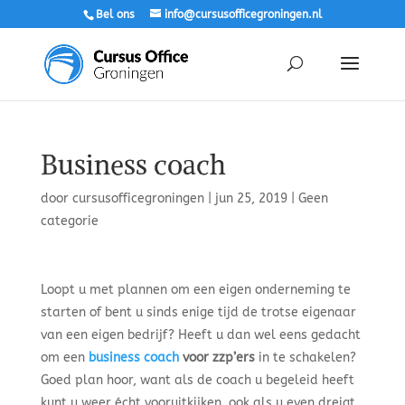
Bel ons
info@cursusofficegroningen.nl
Business coach
door
cursusofficegroningen
|
jun 25, 2019
|
Geen
categorie
Loopt u met plannen om een eigen onderneming te
starten of bent u sinds enige tijd de trotse eigenaar
van een eigen bedrijf? Heeft u dan wel eens gedacht
om een
business coach
voor zzp’ers
in te schakelen?
Goed plan hoor, want als de coach u begeleid heeft
kunt u weer écht vooruitkijken, ook als u even dreigt