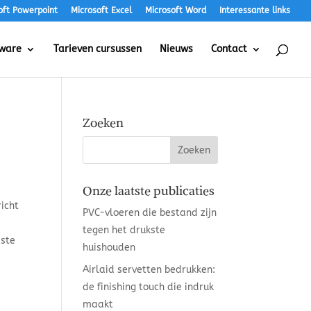
oft Powerpoint
Microsoft Excel
Microsoft Word
Interessante links
tware
Tarieven cursussen
Nieuws
Contact
Zoeken
Onze laatste publicaties
icht
PVC-vloeren die bestand zijn
tegen het drukste
iste
huishouden
Airlaid servetten bedrukken:
de finishing touch die indruk
maakt