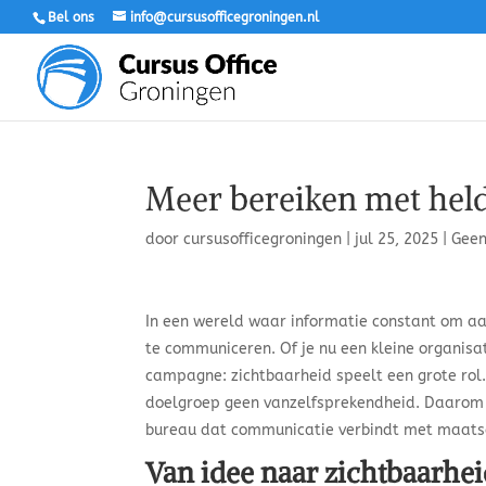
Bel ons
info@cursusofficegroningen.nl
Meer bereiken met hel
door
cursusofficegroningen
|
jul 25, 2025
|
Geen
In een wereld waar informatie constant om aan
te communiceren. Of je nu een kleine organisati
campagne: zichtbaarheid speelt een grote rol.
doelgroep geen vanzelfsprekendheid. Daarom
bureau dat communicatie verbindt met maats
Van idee naar zichtbaarhe